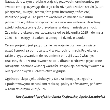
Nauczyciele w tym projekcie stają się przewodnikami uczniów po
świecie emocji, używając do tego celu różnych dziedzin sztuki (sztuki
plastycznej, muzyki, teatru, fotografii, literatury, tańca etc.).
Realizacja projektu to przeprowadzenie co miesiąc minimum
jednych zajęć/aktywności/ćwiczenia z użyciem wybranej dziedziny
sztuki, odnoszącej się do przypisanej w danym miesiącu emocji.
Zadania projektowe realizowane są od października 2025 r. do maja
2026 r. 8 miesięcy - 8 zadań - 8 emocji - 8 dziedzin sztuki.
Celem projektu jest przybliżenie i oswojenie uczniów ze światem
uczuć i emocji za pomocą sztuki w różnych formach. Projekt jest
także przygotowaniem do rozumienia emocji i uczuć własnych
oraz innych ludzi, ma również na celu dbanie o zdrowie psychiczne,
rozwijanie poczucia własnej wartości i zaspokaja potrzeby tworzenia
relacji osobowych i uczestnictwa w grupie.
Ogólnopolski projekt edukacyjny Sztuka Emocji, jest zgodny
z podstawowymi kierunkami realizacji polityki oświatowej państwa
w roku szkolnym 2025/2026.
Kordynatorki projektu: Aneta Krajewska, Agata Szczubełek