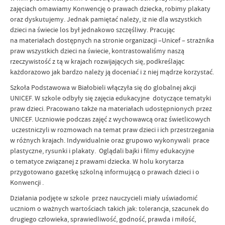
zajęciach omawiamy Konwencję o prawach dziecka, robimy plakaty
oraz dyskutujemy. Jednak pamiętać należy, iż nie dla wszystkich
dzieci na świecie los był jednakowo szczęśliwy. Pracując
na materiałach dostępnych na stronie organizacji –Unicef – strażnika
praw wszystkich dzieci na świecie, kontrastowaliśmy naszą
rzeczywistość z tą w krajach rozwijających się, podkreślając
każdorazowo jak bardzo należy ją doceniać i z niej mądrze korzystać.
Szkoła Podstawowa w Białobieli włączyła się do globalnej akcji
UNICEF. W szkole odbyły się zajęcia edukacyjne dotyczące tematyki
praw dzieci. Pracowano także na materiałach udostępnionych przez
UNICEF. Uczniowie podczas zajęć z wychowawcą oraz świetlicowych
uczestniczyli w rozmowach na temat praw dzieci i ich przestrzegania
w różnych krajach. Indywidualnie oraz grupowo wykonywali prace
plastyczne, rysunki i plakaty. Oglądali bajki i filmy edukacyjne
o tematyce związanej z prawami dziecka. W holu korytarza
przygotowano gazetkę szkolną informującą o prawach dzieci i o
Konwencji .
Działania podjęte w szkole przez nauczycieli miały uświadomić
uczniom o ważnych wartościach takich jak: tolerancja, szacunek do
drugiego człowieka, sprawiedliwość, godność, prawda i miłość,